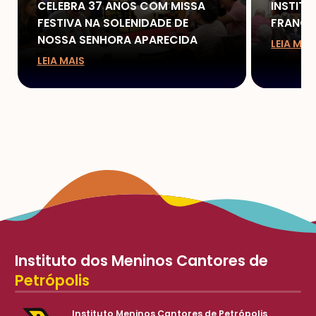
CELEBRA 37 ANOS COM MISSA
INSTIT
FESTIVA NA SOLENIDADE DE
FRANCI
NOSSA SENHORA APARECIDA
LEIA MAI
LEIA MAIS
Instituto dos Meninos Cantores de
Petrópolis
Instituto Meninos Cantores de Petrópolis