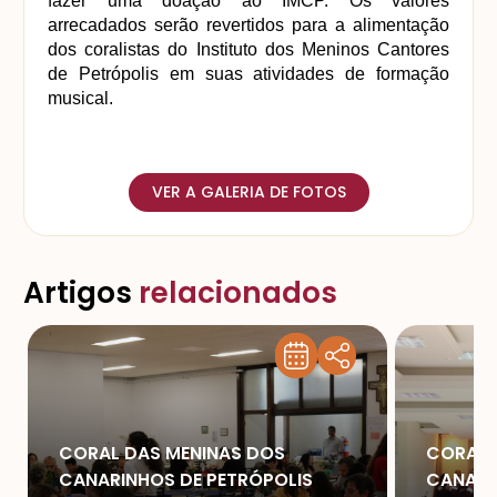
fazer uma doação ao IMCP. Os valores 
arrecadados serão revertidos para a alimentação 
dos coralistas do Instituto dos Meninos Cantores 
de Petrópolis em suas atividades de formação 
musical.  
VER A GALERIA DE FOTOS
Artigos
relacionados
CORAL DAS MENINAS DOS
CORAL 
CANARINHOS DE PETRÓPOLIS
CANARI